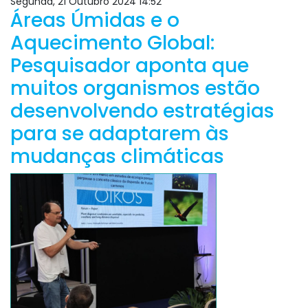
Segunda, 21 Outubro 2024 14:52
Áreas Úmidas e o
Aquecimento Global:
Pesquisador aponta que
muitos organismos estão
desenvolvendo estratégias
para se adaptarem às
mudanças climáticas