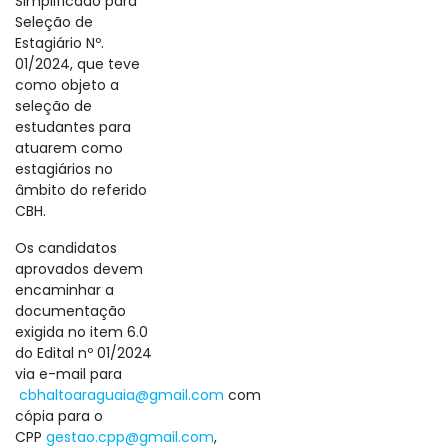
Simplificado para
Seleção de
Estagiário Nº.
01/2024, que teve
como objeto a
seleção de
estudantes para
atuarem como
estagiários no
âmbito do referido
CBH.
Os candidatos
aprovados devem
encaminhar a
documentação
exigida no item 6.0
do Edital nº 01/2024
via e-mail para
cbhaltoaraguaia@gmail.com
com
cópia para o
CPP
gestao.cpp@gmail.com
,