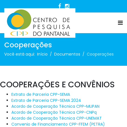
Cooperações
Você está aqui:
Início
Documentos
Cooperações
COOPERAÇÕES E CONVÊNIOS
Extrato de Parceria CPP-SEMA
Extrato de Parceria CPP-SEMA 2024
Acordo de Cooperação Técnica CPP-MUPAN
Acordo de Cooperação Técnica CPP-CNPq
Acordo de Cooperação Técnica CPP-UNEMAT
Convenio de Financiamento CPP-FFEM (PETRA)