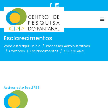
Esclarecimentos
Você está aqui:
Início
Processos Administrativos
Compras
Esclarecimentos
CPPANTANAL
Assinar este feed RSS