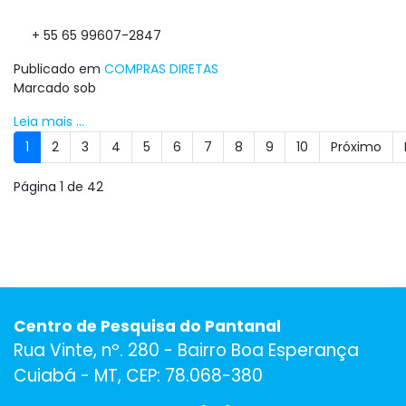
+ 55 65 99607-2847
Publicado em
COMPRAS DIRETAS
Marcado sob
Leia mais ...
1
2
3
4
5
6
7
8
9
10
Próximo
Página 1 de 42
Centro de Pesquisa do Pantanal
Rua Vinte, nº. 280 - Bairro Boa Esperança
Cuiabá - MT, CEP: 78.068-380