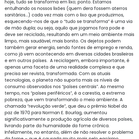
hoje, tudo se transforma em lixo; ponto. Estamos
entulhando os nossos lixões (quem dera fossem aterros
sanitários…) cada vez mais com o lixo que produzimos,
esquecendo-nos de que o “tudo se transforma” é uma via
de mão dupla; ou seja, aquilo que jogamos fora pode e
deve ser reciclado, resultando em um meio ambiente mais
limpo, mais saudável, mais bonito. Os dejetos podem
também gerar energia, sendo fontes de emprego e renda,
como já vem acontecendo em diversas cidades brasileiras
e em outros países. A reciclagem, embora importante, é
apenas uma faceta de uma realidade complexa e que
precisa ser revista, transformada. Com as atuais
tecnologias, o planeta não suporta mais os níveis de
consumo observados nos “países centrais”. Ao mesmo
tempo, nos “países periféricos”, é a carestia, a extrema
pobreza, que vem transformando o meio ambiente. A
chamada “revolução verde”, que deu o prêmio Nobel da
paz de 1970 para Norman E. Bourlag, aumentou
significativamente a produção agrícola de diversos países,
livrando parte da humanidade da fome crônica.
Infelizmente, no entanto, além de não resolver o problema
da fome – que é causada muito mais pelo egoísmo