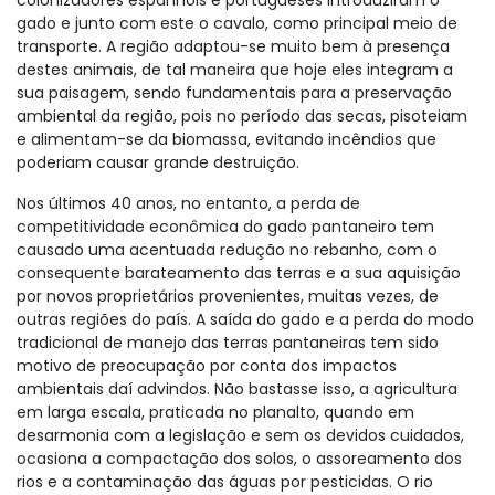
colonizadores espanhóis e portugueses introduziram o
gado e junto com este o cavalo, como principal meio de
transporte. A região adaptou-se muito bem à presença
destes animais, de tal maneira que hoje eles integram a
sua paisagem, sendo fundamentais para a preservação
ambiental da região, pois no período das secas, pisoteiam
e alimentam-se da biomassa, evitando incêndios que
poderiam causar grande destruição.
Nos últimos 40 anos, no entanto, a perda de
competitividade econômica do gado pantaneiro tem
causado uma acentuada redução no rebanho, com o
consequente barateamento das terras e a sua aquisição
por novos proprietários provenientes, muitas vezes, de
outras regiões do país. A saída do gado e a perda do modo
tradicional de manejo das terras pantaneiras tem sido
motivo de preocupação por conta dos impactos
ambientais daí advindos. Não bastasse isso, a agricultura
em larga escala, praticada no planalto, quando em
desarmonia com a legislação e sem os devidos cuidados,
ocasiona a compactação dos solos, o assoreamento dos
rios e a contaminação das águas por pesticidas. O rio