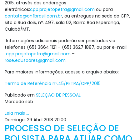
2015, através dos endereços
eletrônicos:
cpp.projetopetra@gmail.com
ou para
contato@onfbrasil.com.br
, ou entregues na sede do CPP,
sito a Rua dois, nº. 497, sala 02, Bairro Boa Esperança,
Cuiabá/MT.
Informações adicionais poderão ser prestadas via
telefones (65) 3664 1121 – (65) 3627 1887, ou por e-mail:
cpp.projetopetra@gmail.com
–
rose.edusoares@gmail.com
.
Para maiores informações, acesse o arquivo abaixo:
Termo de Referência nº.45/PETRA/CPP/2015
Publicado em
SELEÇÃO DE PESSOAL
Marcado sob
Leia mais ...
Domingo, 29 Abril 2018 20:00
PROCESSO DE SELEÇÃO DE
BOLSISTA PARA ATUAR COMO