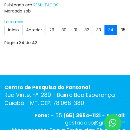
Publicado em
RESULTADOS
Marcado sob
Leia mais ...
Início
Anterior
29
30
31
32
33
34
35
Página 34 de 42
Centro de Pesquisa do Pantanal
Rua Vinte, nº. 280 - Bairro Boa Esperança
Cuiabá - MT, CEP: 78.068-380
Fone:
+ 55
(65) 3664-1121
-
E-mail:
gestao.cpp@gmail.com