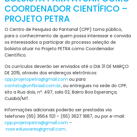
COORDENADOR CIENTÍFICO –
PROJETO PETRA
O Centro de Pesquisa do Pantanal (CPP) torna público,
para o conhecimento de quem possa interessar e convida
os interessados a participar do processo seleção de
bolsista atuar no Projeto PETRA como Coordenador
Científico.
Os currículos deverão ser enviados até o DIA 31 DE MARÇO
DE 2015, através dos endereços eletrônicos:
cpp.projetopetra@gmail.com
ou para
contato@onfbrasil.com.br
, ou entregues na sede do CPP,
sito a Rua dois, nº. 497, sala 02, Bairro Boa Esperança,
Cuiabá/MT.
Informações adicionais poderão ser prestadas via
telefones (65) 3664 1121 – (65) 3627 1887, ou por e-mail:
cpp.projetopetra@gmail.com
–
rose.edusoares@gmail.com
.