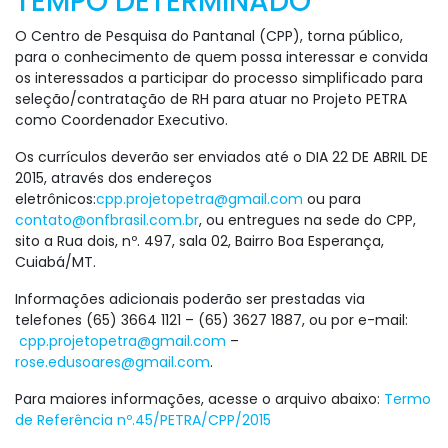
TEMPO DETERMINADO
O Centro de Pesquisa do Pantanal (CPP), torna público,
para o conhecimento de quem possa interessar e convida
os interessados a participar do processo simplificado para
seleção/contratação de RH para atuar no Projeto PETRA
como Coordenador Executivo.
Os currículos deverão ser enviados até o DIA 22 DE ABRIL DE
2015, através dos endereços
eletrônicos:
cpp.projetopetra@gmail.com
ou para
contato@onfbrasil.com.br
, ou entregues na sede do CPP,
sito a Rua dois, nº. 497, sala 02, Bairro Boa Esperança,
Cuiabá/MT.
Informações adicionais poderão ser prestadas via
telefones (65) 3664 1121 – (65) 3627 1887, ou por e-mail:
cpp.projetopetra@gmail.com
–
rose.edusoares@gmail.com
.
Para maiores informações, acesse o arquivo abaixo:
Termo
de Referência nº.45/PETRA/CPP/2015