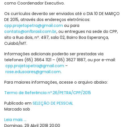
como Coordenador Executivo.
Os currículos deverão ser enviados até o DIA 10 DE MARÇO
DE 2015, através dos endereços eletrônicos:
cpp.projetopetra@gmail.com
ou para
contato@onfbrasil.com.br
, ou entregues na sede do CPP,
sito a Rua dois, nº. 497, sala 02, Bairro Boa Esperança,
Cuiabá/MT.
Informações adicionais poderão ser prestadas via
telefones (65) 3664 1121 – (65) 3627 1887, ou por e-mail:
cpp.projetopetra@gmail.com
–
rose.edusoares@gmail.com
.
Para maiores informações, acesse o arquivo abaixo:
Termo de Referência nº.26/PETRA/CPP/2015
Publicado em
SELEÇÃO DE PESSOAL
Marcado sob
Leia mais ...
Domingo, 29 Abril 2018 20:00