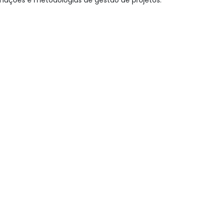
mações e metodologias de gestão de projetos.