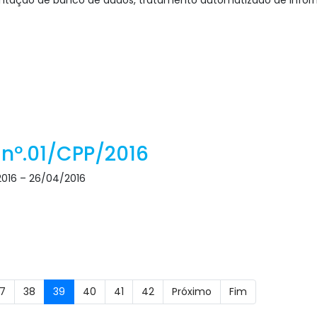
plantação de banco de dados, tratamento automatizado de infor
 nº.01/CPP/2016
/2016 – 26/04/2016
7
38
39
40
41
42
Próximo
Fim